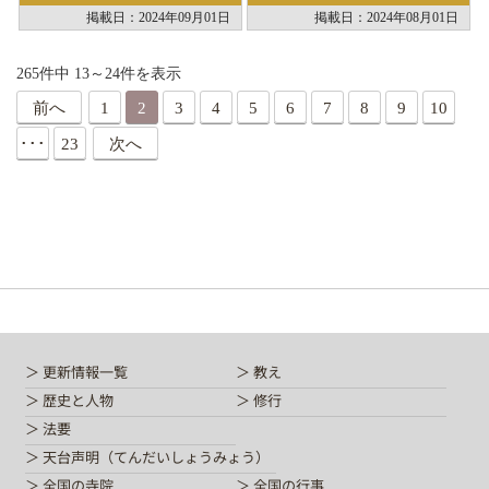
掲載日：2024年09月01日
掲載日：2024年08月01日
265件中 13～24件を表示
前へ
1
2
3
4
5
6
7
8
9
10
･･･
23
次へ
更新情報一覧
教え
歴史と人物
修行
法要
天台声明（てんだいしょうみょう）
全国の寺院
全国の行事