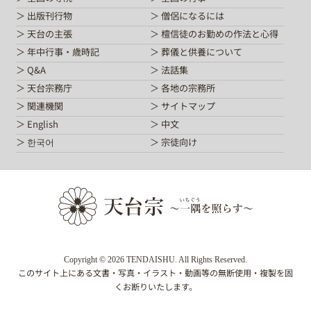
出版刊行物
僧侶になるには
天台の主張
檀信徒のお勤めの作法と心得
年中行事・歳時記
葬儀と供養について
Q&A
法話集
天台宗務庁
各地の宗務所
関連機関
サイトマップ
English
中文
한국어
宗徒向け
Copyright © 2026 TENDAISHU. All Rights Reserved.
このサイト上にある文書・写真・イラスト・動画等の無断使用・複製を固
くお断りいたします。