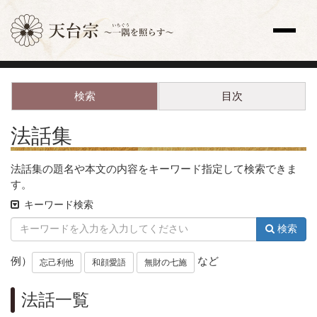
サイト内検索
検索
目次
トップページ
更新情報一覧
法話集
教え
歴史と人物
法話集の題名や本文の内容をキーワード指定して検索できま
宗祖・高祖・祖師・開祖
す。
天台座主
キーワード検索
修行
法要
検索
天台声明（てんだいしょうみょう）
例）
など
全国の寺院
忘己利他
和顔愛語
無財の七施
主な寺院
法話一覧
海外の寺院
寺院検索