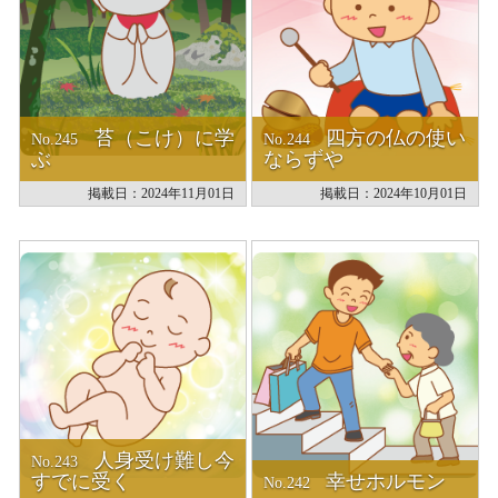
苔（こけ）に学
四方の仏の使い
No.245
No.244
ぶ
ならずや
掲載日：2024年11月01日
掲載日：2024年10月01日
人身受け難し今
No.243
すでに受く
幸せホルモン
No.242