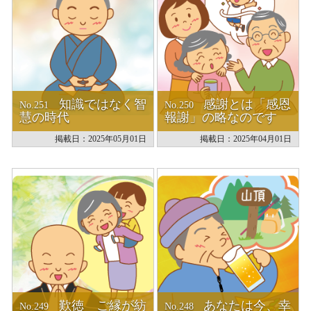
Q&A
法話集
天台青少年比叡山の集いのご案内
天台宗務庁
一隅を照らす運動総本部
知識ではなく智
感謝とは「感恩
天台宗典編纂所
No.251
No.250
慧の時代
報謝」の略なのです
各地の宗務所
関連機関
掲載日：2025年05月01日
掲載日：2025年04月01日
サイトマップ
English
中文
한국어
歎徳 ご縁が紡
あなたは今、幸
No.249
No.248