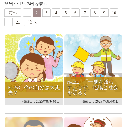
265件中 13～24件を表示
寺院紹介
前へ
1
2
3
4
5
6
7
8
9
10
天台宗リンク集
全国の行事
･･･
23
次へ
行事報告
出版刊行物
天台ブックレット
天台ジャーナル
年中行事リーフレット(しおり)
天台宗開運招福カレンダー
ほとけさまのサイン
ともしび(バックナンバー)
「一隅を照ら
No.252
僧侶になるには
今の自分は大丈
す」心で、地域と社会
No.253
天台の主張
夫？
を明るく
比叡山宗教サミット
掲載日：2025年07月01日
掲載日：2025年06月01日
災害時における天台宗の取り組み
檀信徒のお勤めの作法と心得
年中行事・歳時記
葬儀と供養について