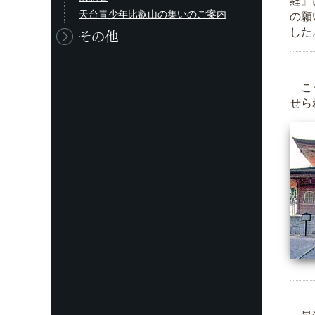
経』
天台青少年比叡山の集いのご案内
の願
した
その他
こう
せら