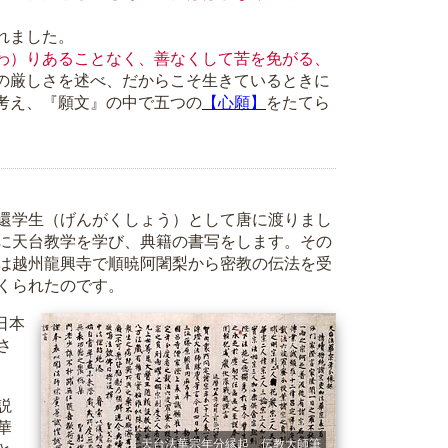
れました。
わ）りあることなく、善なくして苦を免がる、
の厳しさを述べ、だからこそ生きているときに
考え、『願文』の中で五つの
【心願】
をたてら
還学生（げんがくしょう）として唐に渡りまし
に天台教学を学び、典籍の書写をします。その
は越州龍興寺で順暁阿闍梨から密教の伝法を受
くられたのです。
日本
さ
説
華
天台法華宗年分縁起 伝教大師筆