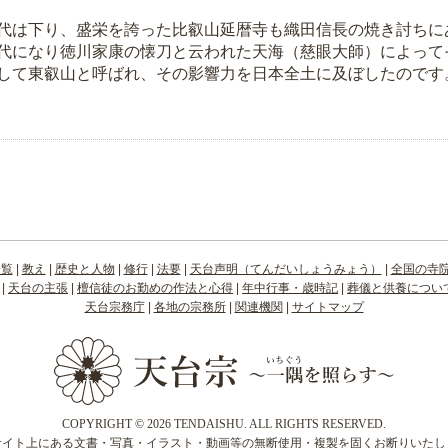
は下り、盛栄を誇った比叡山延暦寺も織田信長の焼き討ちに
代になり徳川家康の懐刀と云われた天海（慈眼大師）によって
して東叡山と呼ばれ、その影響力を日本全土に及ぼしたのです
一覧
|
教え
|
歴史と人物
|
修行
|
法要
|
天台声明（てんだいしょうみょう）
|
全国の寺
|
天台の主張
|
檀信徒のお勤めの作法と心得
|
年中行事・歳時記
|
葬儀と供養につい
天台宗務庁
|
各地の宗務所
|
関連機関
|
サイトマップ
COPYRIGHT © 2026 TENDAISHU. ALL RIGHTS RESERVED.
サイト上にある文書・写真・イラスト・動画等の無断使用・複製を固くお断りいたし