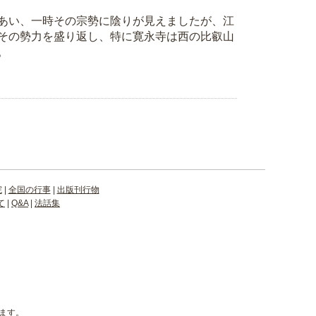
あい、一時その宗勢に陰りが見えましたが、江
その勢力を盛り返し、特に寛永寺は西の比叡山
。
院
|
全国の行事
|
出版刊行物
て
|
Q&A
|
法話集
ます。