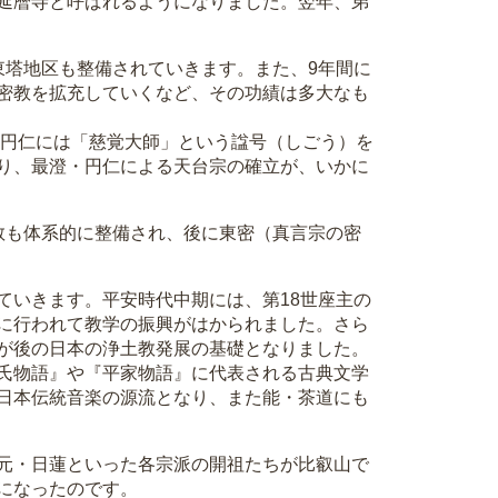
延暦寺と呼ばれるようになりました。翌年、弟
塔地区も整備されていきます。また、9年間に
密教を拡充していくなど、その功績は多大なも
、円仁には「慈覚大師」という諡号（しごう）を
り、最澄・円仁による天台宗の確立が、いかに
教も体系的に整備され、後に東密（真言宗の密
いきます。平安時代中期には、第18世座主の
に行われて教学の振興がはかられました。さら
が後の日本の浄土教発展の基礎となりました。
氏物語』や『平家物語』に代表される古典文学
日本伝統音楽の源流となり、また能・茶道にも
元・日蓮といった各宗派の開祖たちが比叡山で
になったのです。