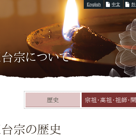
English
中文
한
※キーワード例：
延暦寺
|
滋賀教区
|
大津市
|
520-0116
天台宗について
歴史
宗祖・高祖・祖師・
天台宗の歴史