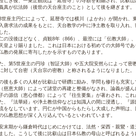
亡き後、一乗止観院は「延暦寺」の寺額を勅賜され、比叡山
義真が伝法師（後世の天台座主のこと）として後を継ぎます。
世座主円仁によって、延暦寺では横川（よかわ）が開かれ、東
入唐求法の成果をもとに、天台教学の中に浄土教を取り入れ、
した。
の没後ほどなく、貞観8年（866）、最澄には「伝教大師」
天皇より賜りました。これは日本における初めての大師号であ
仏教の発展に寄与したかを示すものであります。
、第5世座主の円珍（智証大師）や五大院安然らによって密
に対して台密（天台宗の密教）と称されるようになりました。
後も多くの人材が比叡山で研鑽に励み、学問も修行も充実して
（慈恵大師）によって諸堂の再建と整備がなされ、論義が盛ん
子の源信（恵心僧都）によって『往生要集』が著わされ、これ
、『法華経』や浄土教信仰などは知識人の間に浸透し、『源
流をなしています。円仁が中国からもたらし大成した声明は、
の仏教思想が深く入り込んでいるといわれています。
末期から鎌倉時代はじめにかけては、法然・栄西・親鸞・道
ました。こうして後に比叡山は日本仏教の母山と呼ばれるよう