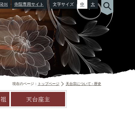
국어
寺院専用サイト
文字サイズ
中
大
（郵便番号）
現在のページ：
トップページ
天台宗について - 歴史
開祖
天台座主