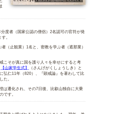
と
ま
、年分度者（国家公認の僧侶）2名認可の官符が発
ます。
者（止観業）1名と、密教を学ぶ者（遮那業）
戒こそが真に国を護り人々を幸せにすると考
て
【山家学生式】
（さんげがくしょうしき）と
弘仁11年（820）、『顕戒論』を著わして比
した。
最澄は遷化され、その7日後、比叡山独自に大乗
のです。