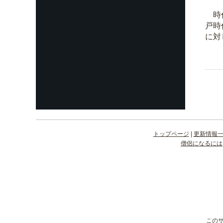
時代
戸時
に対
トップページ
|
更新情報
僧侶になるには
この