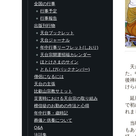
全国の行事
行事予定
行事報告
出版刊行物
天台ブックレット
天台ジャーナル
年中行事リーフレット(しおり)
天台宗開運招福カレンダー
ほとけさまのサイン
天台
ともしび(バックナンバー)
た。
僧侶になるには
後禅
天台の主張
けら
比叡山宗教サミット
延暦
災害時における天台宗の取り組み
で初
檀信徒のお勤めの作法と心得
れま
年中行事・歳時記
葬儀と供養について
当時
Q&A
もあ
法話集