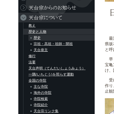
天台宗からのお知らせ
天台宗について
教え
歴史と人物
歴史
最澄
宗祖・高祖・祖師・開祖
県坂
と呼
天台座主
修行
早く
法要
宝亀
天台声明（てんだいしょうみょう）
け、
一隅(いちぐう)を照らす運動
受戒
全国の寺院
作り
主な寺院
止観
海外の寺院
寺院検索
寺院紹介
天台宗リンク集