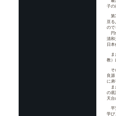
最澄
子の
第3
亘る
ので
円仁
清和
日本
また
教）
その
良源
に弟
また
の底
天台
平安
学び