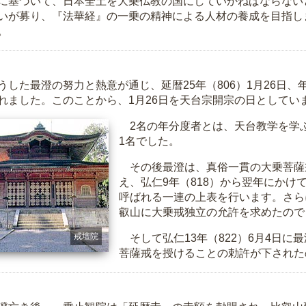
に基づいて、日本全土を大乗仏教の国にしていかねばならない
いが募り、『法華経』の一乗の精神による人材の養成を目指し
。
した最澄の努力と熱意が通じ、延暦25年（806）1月26日
れました。このことから、1月26日を天台宗開宗の日としてい
2名の年分度者とは、天台教学を学ぶ
1名でした。
その後最澄は、真俗一貫の大乗菩薩
え、弘仁9年（818）から翌年にかけ
呼ばれる一連の上表を行います。さらに
叡山に大乗戒独立の允許を求めたので
戒壇院
そして弘仁13年（822）6月4日に
菩薩戒を授けることの勅許が下された