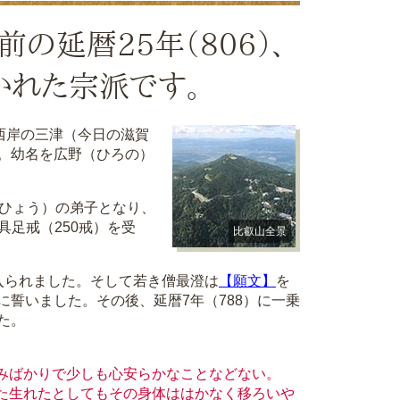
の延暦25年（806）、
かれた宗派です。
西岸の三津（今日の滋賀
。幼名を広野（ひろの）
ひょう）の弟子となり、
具足戒（250戒）を受
比叡山全景
入られました。そして若き僧最澄は
【願文】
を
誓いました。その後、延暦7年（788）に一乗
た。
みばかりで少しも心安らかなことなどない。
た生れたとしてもその身体ははかなく移ろいや