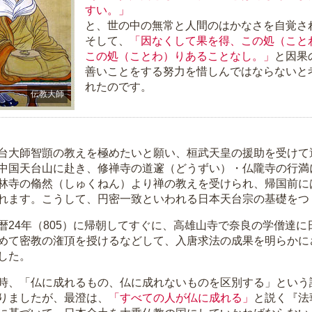
すい。」
と、世の中の無常と人間のはかなさを自覚さ
そして、
「因なくして果を得、この処（こと
この処（ことわ）りあることなし。」
と因果
善いことをする努力を惜しんではならないと
れたのです。
伝教大師
大師智顗の教えを極めたいと願い、桓武天皇の援助を受けて
中国天台山に赴き、修禅寺の道邃（どうずい）・仏隴寺の行満
林寺の翛然（しゅくねん）より禅の教えを受けられ、帰国前に
れます。こうして、円密一致といわれる日本天台宗の基礎をつ
24年（805）に帰朝してすぐに、高雄山寺で奈良の学僧達に
めて密教の潅頂を授けるなどして、入唐求法の成果を明らかに
した。
、「仏に成れるもの、仏に成れないものを区別する」という
りましたが、最澄は、
「すべての人が仏に成れる」
と説く『法