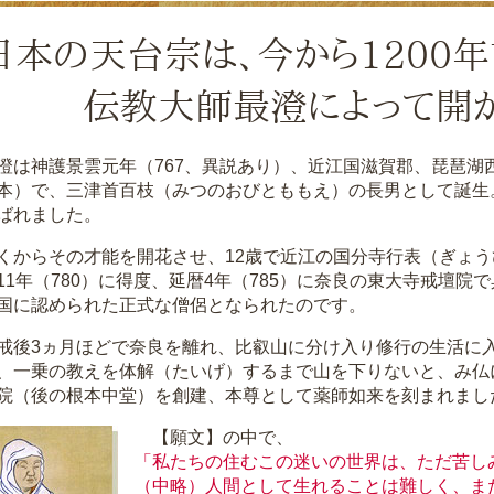
日本の天台宗は、今から1200年前
伝教大師最澄によって開
は神護景雲元年（767、異説あり）、近江国滋賀郡、琵琶湖
本）で、三津首百枝（みつのおびとももえ）の長男として誕生
ばれました。
からその才能を開花させ、12歳で近江の国分寺行表（ぎょう
11年（780）に得度、延暦4年（785）に奈良の東大寺戒壇院で
国に認められた正式な僧侶となられたのです。
後3ヵ月ほどで奈良を離れ、比叡山に分け入り修行の生活に
、一乗の教えを体解（たいげ）するまで山を下りないと、み仏に
院（後の根本中堂）を創建、本尊として薬師如来を刻まれまし
【願文】の中で、
「私たちの住むこの迷いの世界は、ただ苦し
（中略）人間として生れることは難しく、ま