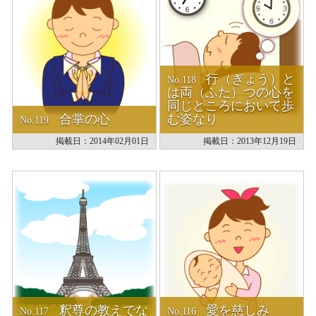
Q&A
法話集
天台青少年比叡山の集いのご案内
天台宗務庁
行（ぎょう）と
No.118
一隅を照らす運動総本部
は両（ふた）つの心を
同じところにおいて歩
天台宗典編纂所
合掌の心
む姿なり
No.119
各地の宗務所
関連機関
掲載日：2014年02月01日
掲載日：2013年12月19日
サイトマップ
English
中文
한국어
釈尊の教えでな
愛を慈しみ
No.117
No.116