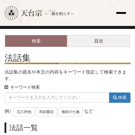
サイト内検索
検索
目次
トップページ
更新情報一覧
法話集
教え
歴史と人物
法話集の題名や本文の内容をキーワード指定して検索できま
宗祖・高祖・祖師・開祖
す。
天台座主
キーワード検索
修行
法要
検索
天台声明（てんだいしょうみょう）
例）
など
全国の寺院
忘己利他
和顔愛語
無財の七施
主な寺院
法話一覧
海外の寺院
寺院検索