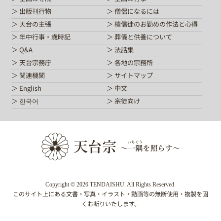
出版刊行物
僧侶になるには
天台の主張
檀信徒のお勤めの作法と心得
年中行事・歳時記
葬儀と供養について
Q&A
法話集
天台宗務庁
各地の宗務所
関連機関
サイトマップ
English
中文
한국어
宗徒向け
Copyright © 2026 TENDAISHU. All Rights Reserved.
このサイト上にある文書・写真・イラスト・動画等の無断使用・複製を固
くお断りいたします。