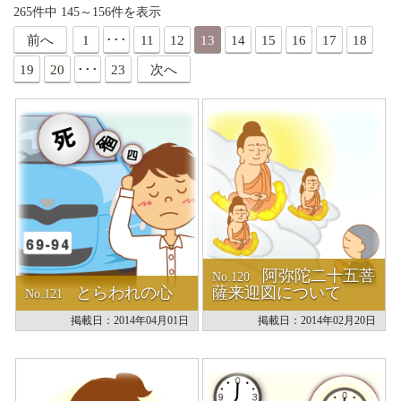
265件中 145～156件を表示
寺院紹介
前へ
1
･･･
11
12
13
14
15
16
17
18
天台宗リンク集
全国の行事
19
20
･･･
23
次へ
行事報告
出版刊行物
天台ブックレット
天台ジャーナル
年中行事リーフレット(しおり)
天台宗開運招福カレンダー
ほとけさまのサイン
ともしび(バックナンバー)
僧侶になるには
阿弥陀二十五菩
No.120
天台の主張
とらわれの心
薩来迎図について
No.121
比叡山宗教サミット
掲載日：2014年04月01日
掲載日：2014年02月20日
災害時における天台宗の取り組み
檀信徒のお勤めの作法と心得
年中行事・歳時記
葬儀と供養について