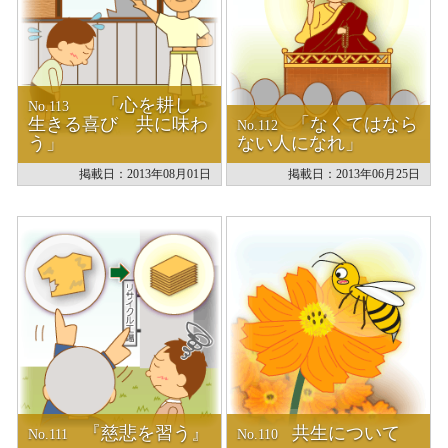
「心を耕し
No.113
生きる喜び 共に味わ
「なくてはなら
No.112
う」
ない人になれ」
掲載日：2013年08月01日
掲載日：2013年06月25日
『慈悲を習う』
共生について
No.111
No.110