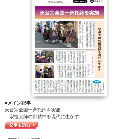
■メイン記事
天台宗全国一斉托鉢を実施
―宗祖大師の御精神を現代に生かす―