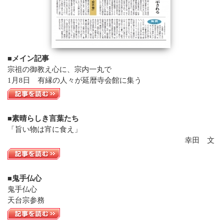
Q&A
法話集
天台青少年比叡山の集いのご案内
天台宗務庁
■メイン記事
一隅を照らす運動総本部
宗祖の御教え心に、宗内一丸で
天台宗典編纂所
1月8日 有縁の人々が延暦寺会館に集う
各地の宗務所
関連機関
サイトマップ
■素晴らしき言葉たち
「旨い物は宵に食え」
幸田 文
English
中文
한국어
■鬼手仏心
鬼手仏心
天台宗参務