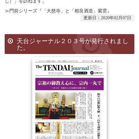
じ）」を訪ねます。
寺院紹介
≫
門前シリーズ『「大慈寺」と「相良酒造」紫雲』
天台宗リンク集
更新日：2020年02月07日
全国の行事
行事報告
出版刊行物
天台ジャーナル２０３号が発行されまし
天台ブックレット
た。
天台ジャーナル
年中行事リーフレット(しおり)
天台宗開運招福カレンダー
ほとけさまのサイン
ともしび(バックナンバー)
僧侶になるには
天台の主張
比叡山宗教サミット
災害時における天台宗の取り組み
檀信徒のお勤めの作法と心得
年中行事・歳時記
葬儀と供養について