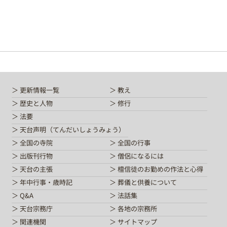
更新情報一覧
教え
歴史と人物
修行
法要
天台声明（てんだいしょうみょう）
全国の寺院
全国の行事
出版刊行物
僧侶になるには
天台の主張
檀信徒のお勤めの作法と心得
年中行事・歳時記
葬儀と供養について
Q&A
法話集
天台宗務庁
各地の宗務所
関連機関
サイトマップ