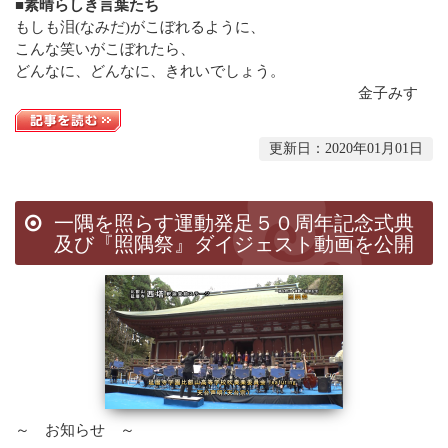
■素晴らしき言葉たち
もしも泪(なみだ)がこぼれるように、
こんな笑いがこぼれたら、
どんなに、どんなに、きれいでしょう。
金子みすゞ
更新日：2020年01月01日
一隅を照らす運動発足５０周年記念式典
及び『照隅祭』ダイジェスト動画を公開
～ お知らせ ～