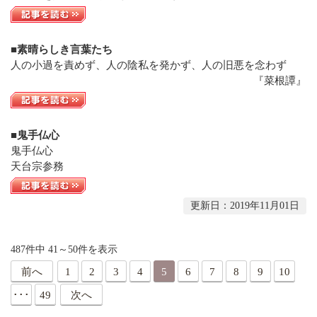
■素晴らしき言葉たち
人の小過を責めず、人の陰私を発かず、人の旧悪を念わず
『菜根譚』
■鬼手仏心
鬼手仏心
天台宗参務
更新日：2019年11月01日
487件中 41～50件を表示
前へ
1
2
3
4
5
6
7
8
9
10
･･･
49
次へ