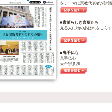
をテーマに宗教代表者が討議
■素晴らしき言葉たち
見る人に物のあはれをしらす
■鬼手仏心
鬼手仏心
天台宗参務