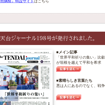
『照隅祭』特設サイト
はこちら
天台ジャーナル１９８号が発行されました。
■メイン記事
「世界平和祈りの集い」比叡
が垣根を越えて平和を希求
■素晴らしき言葉たち
悪は人にあるのでなく、戦争