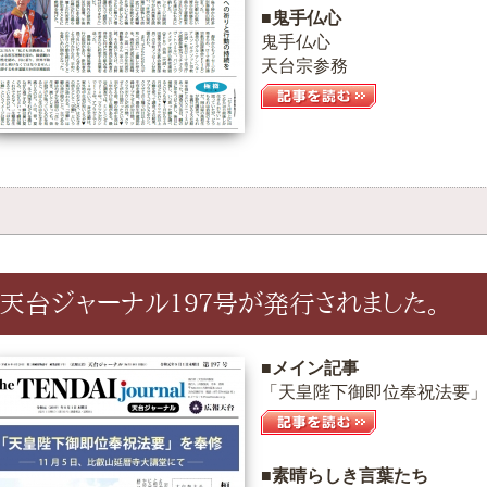
■鬼手仏心
鬼手仏心
天台宗参務
天台ジャーナル１９７号が発行されました。
■メイン記事
「天皇陛下御即位奉祝法要」を
■素晴らしき言葉たち