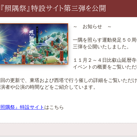
『照隅祭』特設サイト第三弾を公開
～ お知らせ ～
一隅を照らす運動発足５０周
三弾を公開いたしました。
１１月２～４日比叡山延暦寺
イベントの概要をご覧いただ
今回の更新で、東塔および西塔で行う催しの詳細をご覧いただ
出演者や公演の時間などをご紹介しています。
『照隅祭』特設サイト
はこちら