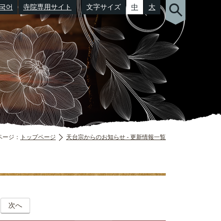
국어
寺院専用サイト
文字サイズ
中
大
（郵便番号）
ページ：
トップページ
天台宗からのお知らせ - 更新情報一覧
次へ