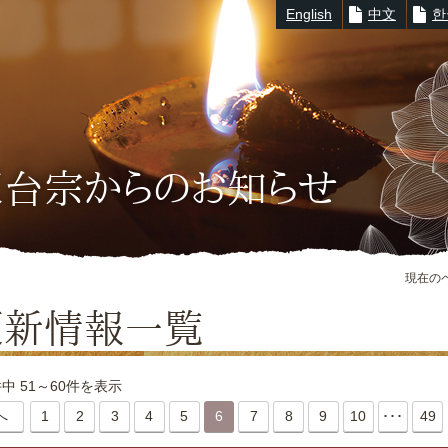
English
中文
한
※キーワード例：
延暦寺
|
滋賀教区
|
大津市
|
520-0116
天台宗からのお知らせ
現在の
更新情報一覧
件中 51～60件を表示
へ
1
2
3
4
5
6
7
8
9
10
･･･
49