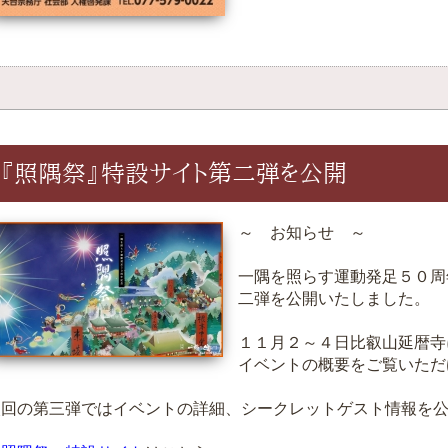
『照隅祭』特設サイト第二弾を公開
～ お知らせ ～
一隅を照らす運動発足５０周
二弾を公開いたしました。
１１月２～４日比叡山延暦寺
イベントの概要をご覧いただ
次回の第三弾ではイベントの詳細、シークレットゲスト情報を