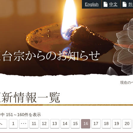
English
中文
한
※キーワード例：
延暦寺
|
滋賀教区
|
大津市
|
520-0116
天台宗からのお知らせ
現在の
更新情報一覧
件中 151～160件を表示
へ
1
･･･
11
12
13
14
15
16
17
18
19
20