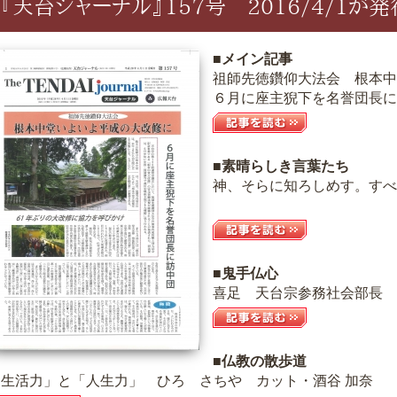
『天台ジャーナル』157号 2016/4/1が
■メイン記事
祖師先徳鑽仰大法会 根本中
６月に座主猊下を名誉団長に
■素晴らしき言葉たち
神、そらに知ろしめす。すべ
■鬼手仏心
喜足 天台宗参務社会部長 
■仏教の散歩道
「生活力」と「人生力」 ひろ さちや カット・酒谷 加奈