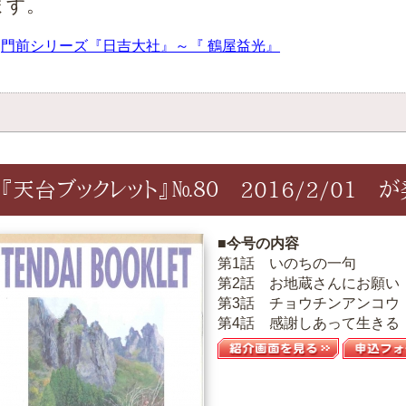
ます。
≫
門前シリーズ『日吉大社』～『 鶴屋益光』
『天台ブックレット』№８０ 2016/2/01 
■今号の内容
第1話 いのちの一句
第2話 お地蔵さんにお願い
第3話 チョウチンアンコウ
第4話 感謝しあって生きる