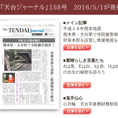
『天台ジャーナル』158号 2016/5/1が
■メイン記事
平成２８年熊本地震
熊本県・大分県で寺院被害相
対策本部を設置し救援物資を
■素晴らしき言葉たち
Aは黒、Eは白、Iは赤、U
の出生の秘密を語ろう
■鬼手仏心
心月輪 天台宗参務財務部長