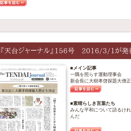
『天台ジャーナル』156号 2016/3/1が
■メイン記事
一隅を照らす運動理事会
新会長に大樹孝啓探題大僧正
■素晴らしき言葉たち
みんな平和について語るけれ
んだ