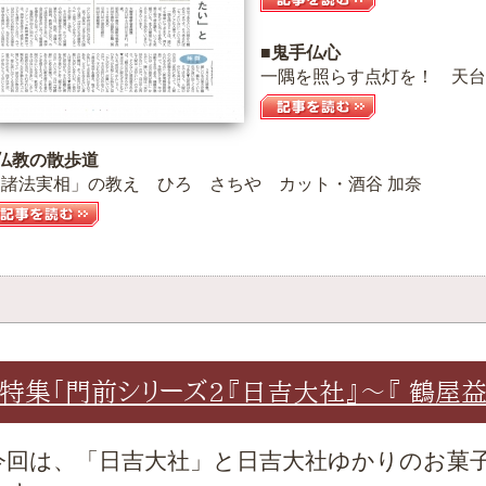
■鬼手仏心
一隅を照らす点灯を！ 天台
■仏教の散歩道
「諸法実相」の教え ひろ さちや カット・酒谷 加奈
特集「門前シリーズ2『日吉大社』～『 鶴屋
今回は、「日吉大社」と日吉大社ゆかりのお菓