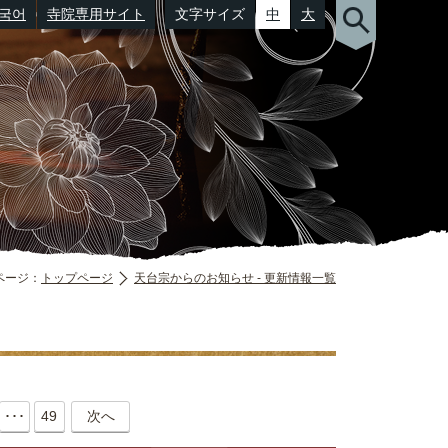
국어
寺院専用サイト
文字サイズ
中
大
（郵便番号）
ページ：
トップページ
天台宗からのお知らせ - 更新情報一覧
･･･
49
次へ