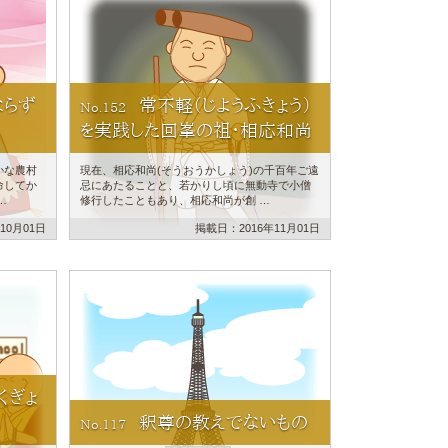
ならず
常不軽（じようふきょう）
No.152
を実践した回峯の祖・相応和尚
かな農村
現在、相応和尚(そうおうかしょう)の千百年ご遠
命してか
忌にあたることと、若かりし頃に無動寺で小僧
…
修行したこともあり、相応和尚が創 …
10月01日
掲載日：2016年11月01日
くぎょ
釈尊の教えでないもの
No.117