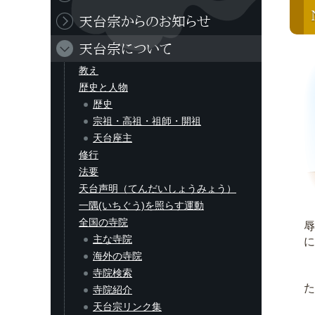
天台宗からのお知らせ
天台宗について
教え
歴史と人物
歴史
宗祖・高祖・祖師・開祖
天台座主
修行
法要
天台声明（てんだいしょうみょう）
一隅(いちぐう)を照らす運動
全国の寺院
辱
主な寺院
に
海外の寺院
寺院検索
た
寺院紹介
天台宗リンク集