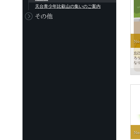
天台青少年比叡山の集いのご案内
その他
No
忘
ろ
な
No