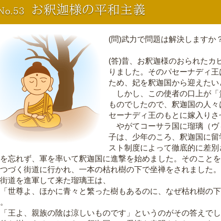
お釈迦様の平和主義
No.53
(問)武力で問題は解決しますか
(答)昔、お釈迦様のおられた
りました。そのパセーナディ王
ため、妃を釈迦国から迎えたい
しかし、この使者の口上が「
ものでしたので、釈迦国の人々
セーナディ王のもとに嫁入りさ
やがてコーサラ国に瑠璃（ヴ
子は、少年のころ、釈迦国に留
スト制度によって徹底的に差別
を忘れず、軍を率いて釈迦国に進撃を始めました。そのことを
つづく街道に行かれ、一本の枯れ樹の下で坐禅をされました。
街道を進軍して来た瑠璃王は、
「世尊よ、ほかに青々と繁った樹もあるのに、なぜ枯れ樹の下
。
「王よ、親族の陰は涼しいものです」というのがその答えでし