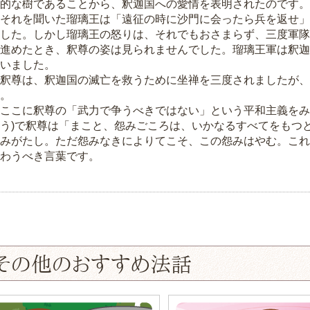
的な樹であることから、釈迦国への愛情を表明されたのです。
それを聞いた瑠璃王は「遠征の時に沙門に会ったら兵を返せ」
した。しかし瑠璃王の怒りは、それでもおさまらず、三度軍隊
進めたとき、釈尊の姿は見られませんでした。瑠璃王軍は釈迦
いました。
釈尊は、釈迦国の滅亡を救うために坐禅を三度されましたが、
。
ここに釈尊の「武力で争うべきではない」という平和主義をみ
う)で釈尊は「まこと、怨みごころは、いかなるすべてをもつ
みがたし。ただ怨みなきによりてこそ、この怨みはやむ。これ
わうべき言葉です。
その他のおすすめ法話