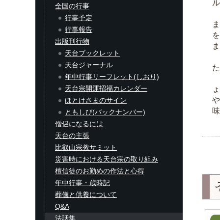
ル
全国の行事
行事予定
ま
行事報告
を
出版刊行物
ま
天台ブックレット
天台ジャーナル
た
年中行事リーフレット(しおり)
天台宗開運招福カレンダー
ょ
や
ほとけさまのサイン
味
ともしび(バックナンバー)
僧侶になるには
天台の主張
比叡山宗教サミット
災害時における天台宗の取り組み
檀信徒のお勤めの作法と心得
年中行事・歳時記
葬儀と供養について
Q&A
法話集