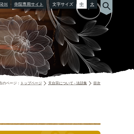
국어
寺院専用サイト
文字サイズ
中
大
（郵便番号）
在のページ：
トップページ
天台宗について - 法話集
目次