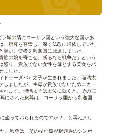
？
カピラ城の隣にコーサラ国という強大な国があ
は、釈尊を尊崇し、深く仏教に帰依していた
と願い、使者を釈迦国に派遣しました。
貴族の娘を寄こせ。断るなら戦争だ」という
は怒り、貴族でない女性を母とする美女をパ
せました。
ィドゥーダバ）太子が生まれました。瑠璃太
学しましたが、生母が貴族でないためにカー
されます。瑠璃太子は王位に就くと、その屈
耳にされた釈尊は、コーサラ国から釈迦国
に坐っておられるのですか？」と尋ねまし
た。釈尊は、その枯れ樹が釈迦族のシンボ