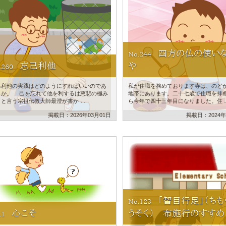
四方の仏の使い
No.244
忘己利他
や
.260
己利他の実践はどのようにすればいいのであ
私が住職を務めております寺は、のど
うか。 己を忘れて他を利するは慈悲の極み
地帯にあります。二十七歳で住職を拝
りと言う宗祖伝教大師最澄が書か …
ら今年で四十三年目になりました。住 
掲載日：2026年03月01日
掲載日：2024年
「智目行足」（ちも
No.123
心こそ
うそく） 布施行のすすめ
.1