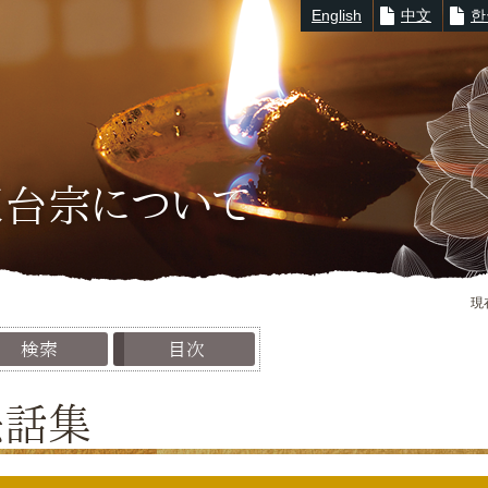
English
中文
한
※キーワード例：
延暦寺
|
滋賀教区
|
大津市
|
520-0116
天台宗について
現
検索
目次
法話集