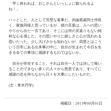
「早く終われば、おじさんといっしょに観られるよ
ね！」
ハッとした。人として完璧な返事だ。勿論親戚同士仲良
く、家族同様と思っているが、彼の言葉は、人への思い
やりから出た一言であり、そこには何の見返りもない純
粋な心を感じた。その思いやりに嬉しさと心が洗われる
思いだった。少し大げさかも知れないが、四恩とはこう
いう日常にある出来事の中に、自分が生まれて今日を生
きる全ての事項に感謝するものではないか。
自分が存在すること。それは自分一人では決して報い
ることのできない多くの人々から恩恵であり、すべてに
感謝の念を持ちながら日々を大事にしたいものだ。
(文・青木円学)
掲載日：2013年09月01日