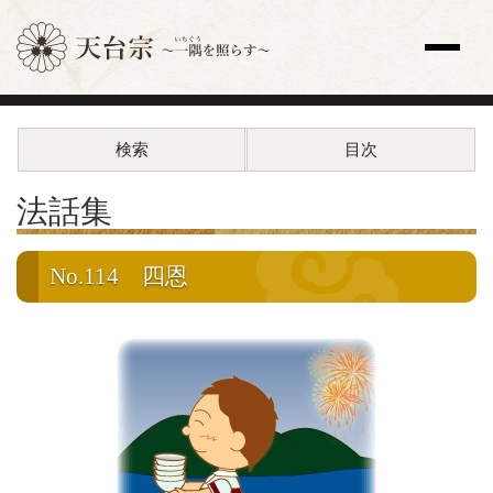
サイト内検索
検索
目次
トップページ
更新情報一覧
法話集
教え
歴史と人物
宗祖・高祖・祖師・開祖
No.114
四恩
天台座主
修行
法要
天台声明（てんだいしょうみょう）
全国の寺院
主な寺院
海外の寺院
寺院検索