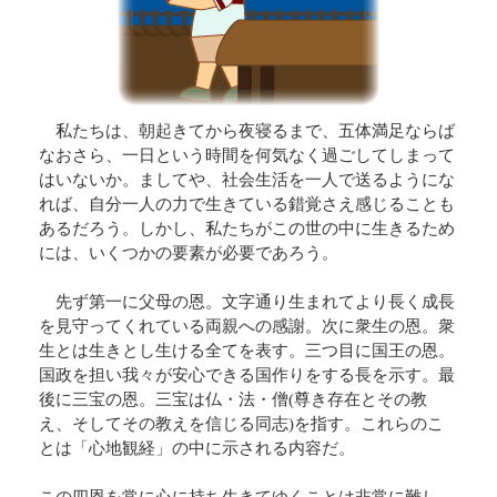
寺院紹介
天台宗リンク集
全国の行事
行事報告
私たちは、朝起きてから夜寝るまで、五体満足ならば
出版刊行物
なおさら、一日という時間を何気なく過ごしてしまって
天台ブックレット
はいないか。ましてや、社会生活を一人で送るようにな
天台ジャーナル
れば、自分一人の力で生きている錯覚さえ感じることも
年中行事リーフレット(しおり)
あるだろう。しかし、私たちがこの世の中に生きるため
天台宗開運招福カレンダー
には、いくつかの要素が必要であろう。
ほとけさまのサイン
先ず第一に父母の恩。文字通り生まれてより長く成長
ともしび(バックナンバー)
を見守ってくれている両親への感謝。次に衆生の恩。衆
僧侶になるには
生とは生きとし生ける全てを表す。三つ目に国王の恩。
天台の主張
国政を担い我々が安心できる国作りをする長を示す。最
比叡山宗教サミット
後に三宝の恩。三宝は仏・法・僧(尊き存在とその教
災害時における天台宗の取り組み
え、そしてその教えを信じる同志)を指す。これらのこ
檀信徒のお勤めの作法と心得
とは「心地観経」の中に示される内容だ。
年中行事・歳時記
葬儀と供養について