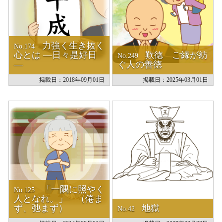
力強く生き抜く
No.174
心とは ―日々是好日
歎徳 ご縁が紡
No.249
―
ぐ人の善徳
掲載日：2018年09月01日
掲載日：2025年03月01日
「一隅に照やく
No.125
人となれ。」 （倦ま
ず、弛まず）
地獄
No.42