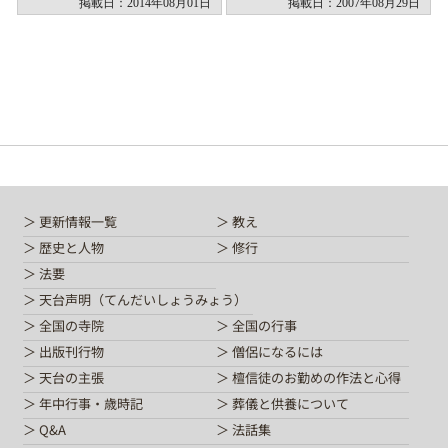
掲載日：2014年08月01日
掲載日：2007年08月29日
更新情報一覧
教え
歴史と人物
修行
法要
天台声明（てんだいしょうみょう）
全国の寺院
全国の行事
出版刊行物
僧侶になるには
天台の主張
檀信徒のお勤めの作法と心得
年中行事・歳時記
葬儀と供養について
Q&A
法話集