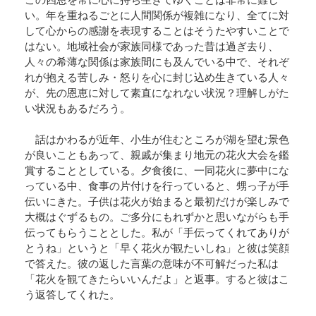
この四恩を常に心に持ち生きてゆくことは非常に難し
い。年を重ねるごとに人間関係が複雑になり、全てに対
Q&A
して心からの感謝を表現することはそうたやすいことで
法話集
はない。地域社会が家族同様であった昔は過ぎ去り、
天台青少年比叡山の集いのご案内
人々の希薄な関係は家族間にも及んでいる中で、それぞ
天台宗務庁
れが抱える苦しみ・怒りを心に封じ込め生きている人々
一隅を照らす運動総本部
が、先の恩恵に対して素直になれない状況？理解しがた
天台宗典編纂所
い状況もあるだろう。
各地の宗務所
話はかわるが近年、小生が住むところが湖を望む景色
関連機関
が良いこともあって、親戚が集まり地元の花火大会を鑑
サイトマップ
賞することとしている。夕食後に、一同花火に夢中にな
っている中、食事の片付けを行っていると、甥っ子が手
伝いにきた。子供は花火が始まると最初だけが楽しみで
English
大概はぐずるもの。ご多分にもれずかと思いながらも手
中文
伝ってもらうこととした。私が「手伝ってくれてありが
한국어
とうね」というと「早く花火が観たいしね」と彼は笑顔
で答えた。彼の返した言葉の意味が不可解だった私は
「花火を観てきたらいいんだよ」と返事。すると彼はこ
う返答してくれた。