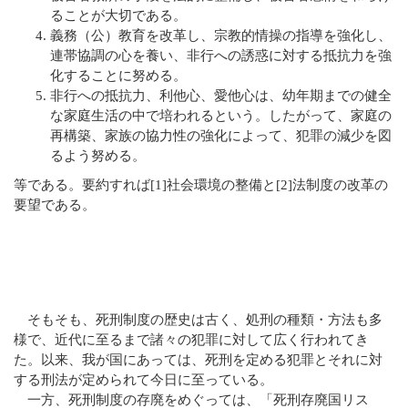
ることが大切である。
Q&A
義務（公）教育を改革し、宗教的情操の指導を強化し、
法話集
連帯協調の心を養い、非行への誘惑に対する抵抗力を強
天台青少年比叡山の集いのご案内
化することに努める。
天台宗務庁
非行への抵抗力、利他心、愛他心は、幼年期までの健全
一隅を照らす運動総本部
な家庭生活の中で培われるという。したがって、家庭の
再構築、家族の協力性の強化によって、犯罪の減少を図
天台宗典編纂所
るよう努める。
各地の宗務所
関連機関
等である。要約すれば[1]社会環境の整備と[2]法制度の改革の
サイトマップ
要望である。
English
中文
한국어
そもそも、死刑制度の歴史は古く、処刑の種類・方法も多
様で、近代に至るまで諸々の犯罪に対して広く行われてき
た。以来、我が国にあっては、死刑を定める犯罪とそれに対
する刑法が定められて今日に至っている。
一方、死刑制度の存廃をめぐっては、「死刑存廃国リス