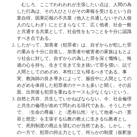
むしろ、ここでわれわれが主張したい点は、人間の為
した行為は、その人ひとりがその果報を受けるという自
業自得、因果応報の不共業（他人と共通しないその人個
人のなしわぎ）にとどまらなくて、広く他者、社会一般
と共通する共業として、社会性をもつことを十分に認識
すべき点である。
したがって、加害者（犯罪者）は、自ずからが犯した罪
の重みを十分に自覚し、加害者や被害者の家族はもとよ
り社会に対して、自ずからの為した罪を深く懺悔し、悔
過の心を持ち、生きて生きて生き抜いて罪を償い、以て
人間としてのめざめ、本性に立ち帰るべきである。事
実、教誨師の良き導きによって、服役中に人間としての
めざめを体得した犯罪者のケースも多いと聞く。その反
面、出所後も犯罪を重ねるケースも少なくないという。
自然と共存、共生していかねばならない。今、社会倫理
と共生の倫理が改めて問われる現代である。そうした中
で、〈生命の尊厳〉と〈悉有仏性〉そして他者への〈寛
容と慈悲〉を主張する仏教の教えに生きる仏教者とし
て、死刑制度の廃止を望むのが当然である。しかし、そ
の一方で、犯罪の抑止力として、何らかの制度（仮釈放