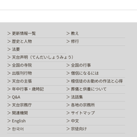
更新情報一覧
教え
歴史と人物
修行
法要
天台声明（てんだいしょうみょう）
全国の寺院
全国の行事
出版刊行物
僧侶になるには
天台の主張
檀信徒のお勤めの作法と心得
年中行事・歳時記
葬儀と供養について
Q&A
法話集
天台宗務庁
各地の宗務所
関連機関
サイトマップ
English
中文
한국어
宗徒向け