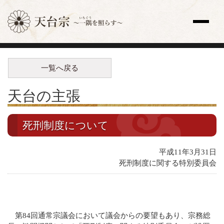
サイト内検索
一覧へ戻る
トップページ
更新情報一覧
天台の主張
教え
歴史と人物
宗祖・高祖・祖師・開祖
死刑制度について
天台座主
修行
平成11年3月31日
法要
死刑制度に関する特別委員会
天台声明（てんだいしょうみょう）
全国の寺院
主な寺院
海外の寺院
第84回通常宗議会において議会からの要望もあり、宗務総
寺院検索