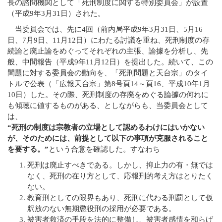
長の諮問機関として「死刑制度に関する特別委員会」が設置
寺院紹介
（平成9年3月31日）された。
天台宗リンク集
当委員会では、先に4回（前内局平成9年3月31日、5月16
全国の行事
日、7月9日、11月12日）にわたる討議を重ね、死刑制度の存
行事報告
続論と廃止論をめぐってそれぞれの主張、論據を分析し、先
出版刊行物
般、中間報告（平成9年11月12日）を提出した。続いて、この
間題に対する委員会の動向を、「死刑問題と天台宗」のタイ
天台ブックレット
トルで公表（「広報天台宗」第8号頁14～頁16、平成10年1月
天台ジャーナル
10日）した。その際、死刑制度の存廃をめぐる論據の何れに
年中行事リーフレット(しおり)
も傾聴に値するものがある、としながらも、当委員会として
天台宗開運招福カレンダー
は、
ほとけさまのサイン
“死刑の制度は宗教者の立場として認めるわけにはいかない
ともしび(バックナンバー)
が、そのためには、前提として以下の事項が克服されること
僧侶になるには
を要する。”
という合意を確認した。すなわち
天台の主張
死刑は廃止すべきである。しかし、抑止力の有・無では
比叡山宗教サミット
なく、死刑の在り方として、応報刑的考え方はとりたく
災害時における天台宗の取り組み
ない。
檀信徒のお勤めの作法と心得
教育刑としての限界もあり、死刑に代わる刑罰として仮
釈放のない無期懲役刑の採用が必要である。
年中行事・歳時記
被害者救済の手段を法的に整備し、被害者感情を和らげ
葬儀と供養について