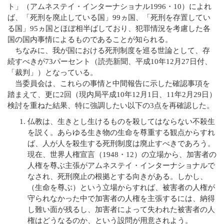
ト」（アムネステイ・インターナショナル1996・10）によれ
ば、「死刑を廃止している国」99ヵ国、「死刑を存置してい
る国」95ヵ国とほぼ相半ばしており、犯罪情況を考慮した各
国の国内事情によるものであることが知られる。
ちなみに、我が国における死刑制度を巡る世論として、存
続すべきが73パーセント（読売新聞、平成10年12月27日付、
「裁判」）となっている。
当委員会は、これらの事情と中間報告に示した確認事項を
踏まえて、更に2回（現内局平成10年12月1日、11年2月29日）
検討を重ねた結果、特に強調したい以下の3点を再確認した。
仏教は、生きとし生けるものを殺してはならない不殺生
を説く。あらゆる生き物の生命を尊重する観点からすれ
ば、人が人を殺生する死刑制度は廃止すべきであろう。
現在、世界人権宣言（1948・12）の立場から、加害者の
人権を尊ぶ主張がアムネステイ・インターナショナルで
なされ、死刑廃止の根拠とする向きがある。しかし、
（生命を尊ぶ）という立場からすれば、被害者の人権が
守られなかった中で加害者の人権を主張するには、納得
し難い面が残るし、加害者によって失われた被害者の人
権はどうなるのか、という設問が用意されよう。