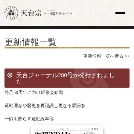
サイト内検索
更新情報一覧
トップページ
更新情報一覧
更新情報一覧へ戻る >>
教え
歴史と人物
宗祖・高祖・祖師・開祖
天台ジャーナル280号が発行されまし
た。
天台座主
修行
発足60周年に向け研修会始動
法要
天台声明（てんだいしょうみょう）
運動理念や歴史を再認識し更なる展開を
全国の寺院
主な寺院
一隅を照らす運動総本部
海外の寺院
寺院検索