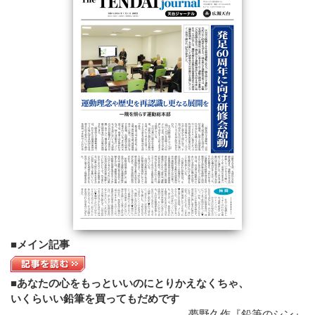
寺院紹介
天台宗リンク集
全国の行事
行事報告
出版刊行物
天台ブックレット
天台ジャーナル
年中行事リーフレット(しおり)
天台宗開運招福カレンダー
ほとけさまのサイン
ともしび(バックナンバー)
僧侶になるには
天台の主張
比叡山宗教サミット
■メイン記事
災害時における天台宗の取り組み
檀信徒のお勤めの作法と心得
■あなたの心をもっといいのにとりかえなくちゃ、
年中行事・歳時記
いくらいい鉛筆を買ってもだめです
夢野久作『鉛筆のシン』
葬儀と供養について