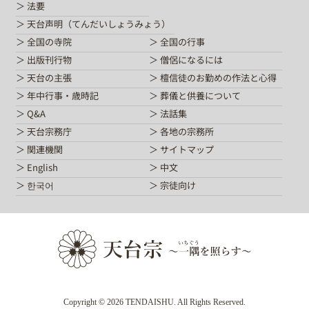
法要
天台声明（てんだいしょうみょう）
全国の寺院
全国の行事
出版刊行物
僧侶になるには
天台の主張
檀信徒のお勤めの作法と心得
年中行事・歳時記
葬儀と供養について
Q&A
法話集
天台宗務庁
各地の宗務所
関連機関
サイトマップ
English
中文
한국어
宗徒向け
Copyright © 2026 TENDAISHU. All Rights Reserved.