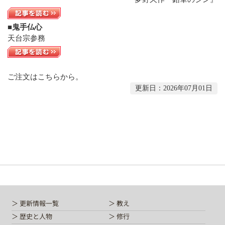
Q&A
法話集
■鬼手仏心
天台青少年比叡山の集いのご案内
天台宗参務
天台宗務庁
一隅を照らす運動総本部
天台宗典編纂所
ご注文は
こちら
から。
各地の宗務所
更新日：2026年07月01日
関連機関
サイトマップ
English
中文
한국어
更新情報一覧
教え
歴史と人物
修行