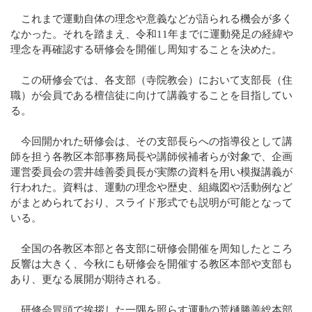
これまで運動自体の理念や意義などが語られる機会が多く
なかった。それを踏まえ、令和11年までに運動発足の経緯や
理念を再確認する研修会を開催し周知することを決めた。
この研修会では、各支部（寺院教会）において支部長（住
職）が会員である檀信徒に向けて講義することを目指してい
る。
今回開かれた研修会は、その支部長らへの指導役として講
師を担う各教区本部事務局長や講師候補者らが対象で、企画
運営委員会の雲井雄善委員長が実際の資料を用い模擬講義が
行われた。資料は、運動の理念や歴史、組織図や活動例など
がまとめられており、スライド形式でも説明が可能となって
いる。
全国の各教区本部と各支部に研修会開催を周知したところ
反響は大きく、今秋にも研修会を開催する教区本部や支部も
あり、更なる展開が期待される。
研修会冒頭で挨拶した一隅を照らす運動の荒樋勝善総本部