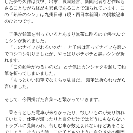
した夢野久作は兵役、出家、農園経営、新聞記者など作風も
さることながら経歴も異色であることで知られています。こ
の『鉛筆のシン』は九州日報（現・西日本新聞）の掲載記事
のひとつです。
子供が鉛筆を削っているとあまり無茶に削るので何べんで
もシンが折れました。
「このナイフがわるいのだ」 と子供は言ってナイフを磨い
でコシコシ削りましたが、やっぱりポチポチと黒いシンが折
れます。
「この鉛筆がわるいのだ」 と子供はカンシャクを起して鉛
筆を折ってしまいました。
「もっといい鉛筆でなくちゃ駄目だ」 鉛筆は折られながら
言いました。
そして、今回掲げた言葉へと繋がっていきます。
乗ろうとした電車が来なかったり、欲しいものが売り切れ
ていたり、仕事が滞ったりと自分だけではどうにもならない
トラブルに見舞われ、苦しむ事が数え切れないほどあること
でしょう。そういう時、この子どものように自分以外の要因