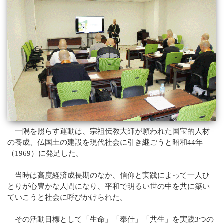
Q&A
法話集
天台青少年比叡山の集いのご案内
天台宗務庁
一隅を照らす運動総本部
天台宗典編纂所
各地の宗務所
関連機関
サイトマップ
一隅を照らす運動は、宗祖伝教大師が願われた国宝的人材
の養成、仏国土の建設を現代社会に引き継ごうと昭和44年
English
（1969）に発足した。
中文
한국어
当時は高度経済成長期のなか、信仰と実践によって一人ひ
とりが心豊かな人間になり、平和で明るい世の中を共に築い
ていこうと社会に呼びかけられた。
その活動目標として「生命」「奉仕」「共生」を実践3つの