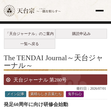
サイト内検索
「天台ジャーナル」のご案内
購読申込み
トップページ
更新情報一覧
一覧へ戻る
教え
歴史と人物
The TENDAI Journal
～天台ジャ
宗祖・高祖・祖師・開祖
ーナル～
天台座主
修行
天台ジャーナル 第280号
法要
天台声明（てんだいしょうみょう）
発行日：2026/07/01
全国の寺院
メイン記事
素晴らしき言葉たち
鬼手仏心
主な寺院
発足60周年に向け研修会始動
海外の寺院
寺院検索