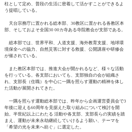
柱として定め、普段の生活に密着して活かすことができるよ
う提唱している。
天台宗務庁に置かれる総本部、30教区に置かれる各教区本
部、そしておよそ全国30 00カ寺ある寺院教会が支部である。
総本部では、世界平和、人道支援、海外教育支援、地球環
境保全への協力、自然災害に対する救援、公開講座や研修会
が催されている。
また教区本部では、推進大会が開かれるなど、様々な活動
を行っている。各支部においても、支部独自の会が組織さ
れ、支部長（住職）を中心に一隅を照らす運動の精神を体し
た活動が展開されてきた。
一隅を照らす運動総本部では、昨年から企画運営委員会で3
年後に迎える60周年を見据えた取り組みについて検討を開
始。半世紀以上にわたる 活動や各支部、支部長らの実績を踏
まえ、運動が未来永劫継続していけるよう願い、テーマを
「希望の光を未来へ紡ぐ」に選定した。