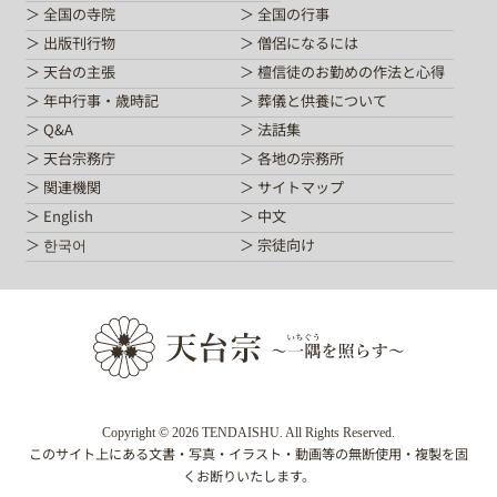
全国の寺院
全国の行事
出版刊行物
僧侶になるには
天台の主張
檀信徒のお勤めの作法と心得
年中行事・歳時記
葬儀と供養について
Q&A
法話集
天台宗務庁
各地の宗務所
関連機関
サイトマップ
English
中文
한국어
宗徒向け
Copyright © 2026 TENDAISHU. All Rights Reserved.
このサイト上にある文書・写真・イラスト・動画等の無断使用・複製を固
くお断りいたします。