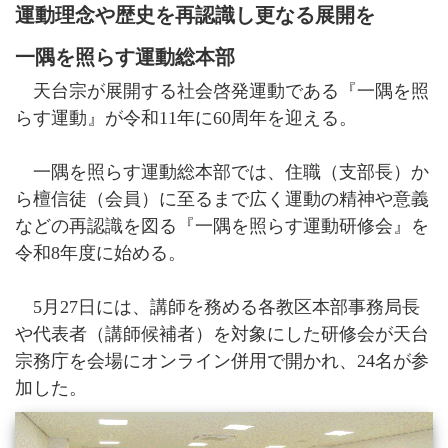
運動理念や歴史を再認識し更なる展開を
寺院紹介
天台宗リンク集
一隅を照らす運動総本部
全国の行事
天台宗が展開する社会啓発運動である『一隅を照
行事報告
らす運動』が令和11年に60周年を迎える。
出版刊行物
天台ブックレット
一隅を照らす運動総本部では、住職（支部長）か
天台ジャーナル
ら檀信徒（会員）に至るまで広く運動の精神や意義
年中行事リーフレット(しおり)
天台宗開運招福カレンダー
などの再認識を図る『一隅を照らす運動研修会』を
ほとけさまのサイン
令和8年度に始める。
ともしび(バックナンバー)
僧侶になるには
5月27日には、講師を務める各教区本部事務局長
天台の主張
や代表者（講師候補者）を対象にした研修会が天台
比叡山宗教サミット
宗務庁を会場にオンライン併用で開かれ、24名が参
災害時における天台宗の取り組み
加した。
檀信徒のお勤めの作法と心得
年中行事・歳時記
葬儀と供養について