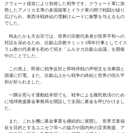
クウェート侵攻により勃発した戦争です。クウェート軍に加
勢したアメリカ主導の多国籍軍とイラク軍の間で戦闘が繰り
広げられ、東西冷戦終結の雪解けムードに衝撃を与えるもの
でした。
時あたかも天台宗では、世界の宗教代表者が世界平和への
対話を深めるため、比叡山宗教サミット3周年行事としてイス
ラム教の代表者を初めて招き「ムルタカ比叡山会議」を開催
中のことでした。
この席上、即座に戦争反対と即時停戦の声明文を当事国と
国連に打電。また、比叡山上から戦争の終結と世界の恒久平
和が祈られました。
一隅を照らす運動総本部でも、戦争による難民救済のため
に地球救援募金事務局を開設して全国に募金を呼びかけまし
た。
また、これを機に募金事業を継続的に展開し、世界児童福
祉を目的とするユニセフ等への協力や国内外の災害救援、ア