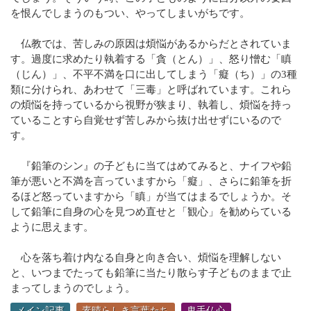
を恨んでしまうのもつい、やってしまいがちです。
仏教では、苦しみの原因は煩悩があるからだとされていま
す。過度に求めたり執着する「貪（とん）」、怒り憎む「瞋
（じん）」、不平不満を口に出してしまう「癡（ち）」の3種
類に分けられ、あわせて「三毒」と呼ばれています。これら
の煩悩を持っているから視野が狭まり、執着し、煩悩を持っ
ていることすら自覚せず苦しみから抜け出せずにいるので
す。
『鉛筆のシン』の子どもに当てはめてみると、ナイフや鉛
筆が悪いと不満を言っていますから「癡」、さらに鉛筆を折
るほど怒っていますから「瞋」が当てはまるでしょうか。そ
して鉛筆に自身の心を見つめ直せと「観心」を勧めらている
ように思えます。
心を落ち着け内なる自身と向き合い、煩悩を理解しない
と、いつまでたっても鉛筆に当たり散らす子どものままで止
まってしまうのでしょう。
メイン記事
素晴らしき言葉たち
鬼手仏心