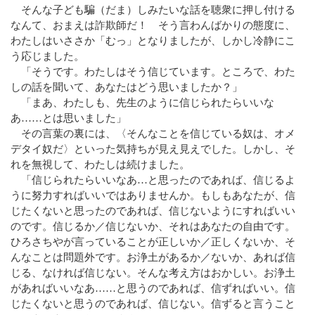
そんな子ども騙（だま）しみたいな話を聴衆に押し付ける
なんて、おまえは詐欺師だ！ そう言わんばかりの態度に、
わたしはいささか「むっ」となりましたが、しかし冷静にこ
う応じました。
「そうです。わたしはそう信じています。ところで、わた
しの話を聞いて、あなたはどう思いましたか？」
「まあ、わたしも、先生のように信じられたらいいな
あ……とは思いました」
その言葉の裏には、〈そんなことを信じている奴は、オメ
デタイ奴だ〉といった気持ちが見え見えでした。しかし、そ
れを無視して、わたしは続けました。
「信じられたらいいなあ…と思ったのであれば、信じるよ
うに努力すればいいではありませんか。もしもあなたが、信
じたくないと思ったのであれば、信じないようにすればいい
のです。信じるか／信じないか、それはあなたの自由です。
ひろさちやが言っていることが正しいか／正しくないか、そ
んなことは問題外です。お浄土があるか／ないか、あれば信
じる、なければ信じない。そんな考え方はおかしい。お浄土
があればいいなあ……と思うのであれば、信ずればいい。信
じたくないと思うのであれば、信じない。信ずると言うこと