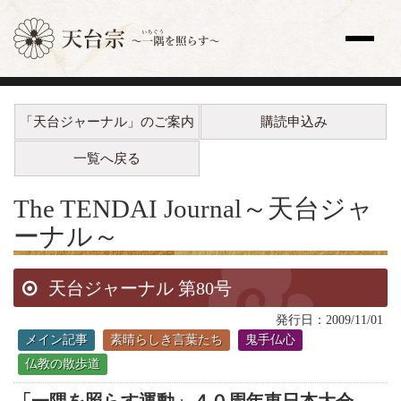
サイト内検索
「天台ジャーナル」のご案内
購読申込み
トップページ
更新情報一覧
一覧へ戻る
教え
歴史と人物
The TENDAI Journal
～天台ジャ
宗祖・高祖・祖師・開祖
ーナル～
天台座主
修行
天台ジャーナル 第80号
法要
天台声明（てんだいしょうみょう）
発行日：2009/11/01
全国の寺院
メイン記事
素晴らしき言葉たち
鬼手仏心
主な寺院
仏教の散歩道
海外の寺院
寺院検索