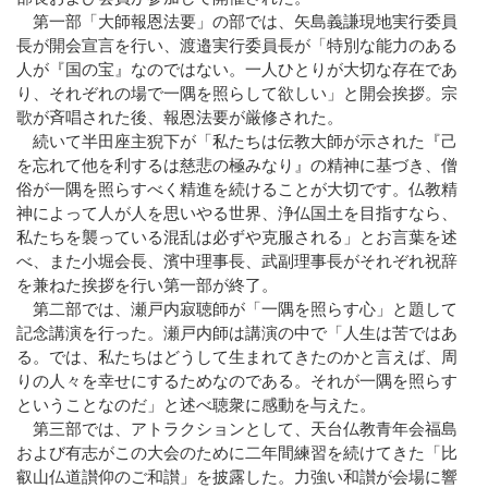
第一部「大師報恩法要」の部では、矢島義謙現地実行委員
Q&A
長が開会宣言を行い、渡邉実行委員長が「特別な能力のある
法話集
人が『国の宝』なのではない。一人ひとりが大切な存在であ
天台青少年比叡山の集いのご案内
り、それぞれの場で一隅を照らして欲しい」と開会挨拶。宗
天台宗務庁
歌が斉唱された後、報恩法要が厳修された。
一隅を照らす運動総本部
続いて半田座主猊下が「私たちは伝教大師が示された『己
天台宗典編纂所
を忘れて他を利するは慈悲の極みなり』の精神に基づき、僧
俗が一隅を照らすべく精進を続けることが大切です。仏教精
各地の宗務所
神によって人が人を思いやる世界、浄仏国土を目指すなら、
関連機関
私たちを襲っている混乱は必ずや克服される」とお言葉を述
サイトマップ
べ、また小堀会長、濱中理事長、武副理事長がそれぞれ祝辞
を兼ねた挨拶を行い第一部が終了。
第二部では、瀬戸内寂聴師が「一隅を照らす心」と題して
English
記念講演を行った。瀬戸内師は講演の中で「人生は苦ではあ
中文
る。では、私たちはどうして生まれてきたのかと言えば、周
한국어
りの人々を幸せにするためなのである。それが一隅を照らす
ということなのだ」と述べ聴衆に感動を与えた。
第三部では、アトラクションとして、天台仏教青年会福島
および有志がこの大会のために二年間練習を続けてきた「比
叡山仏道讃仰のご和讃」を披露した。力強い和讃が会場に響