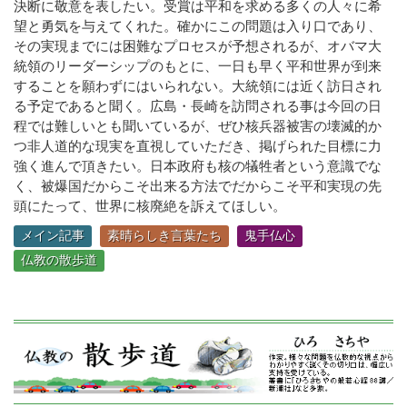
決断に敬意を表したい。受賞は平和を求める多くの人々に希
望と勇気を与えてくれた。確かにこの問題は入り口であり、
その実現までには困難なプロセスが予想されるが、オバマ大
統領のリーダーシップのもとに、一日も早く平和世界が到来
することを願わずにはいられない。大統領には近く訪日され
る予定であると聞く。広島・長崎を訪問される事は今回の日
程では難しいとも聞いているが、ぜひ核兵器被害の壊滅的か
つ非人道的な現実を直視していただき、掲げられた目標に力
強く進んで頂きたい。日本政府も核の犠牲者という意識でな
く、被爆国だからこそ出来る方法でだからこそ平和実現の先
頭にたって、世界に核廃絶を訴えてほしい。
メイン記事
素晴らしき言葉たち
鬼手仏心
仏教の散歩道