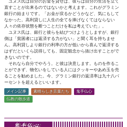
ユヌス氏は自分のお金を貸せば、彼らは自分の生活を立て
直すことが出来るのではないかと考えます。これがグラミン
銀行の始まりです。「お金が戻るかどうかなど、気にもして
なかった。高利貸しに人生の全てを捧げなくてはならない
人々の依存状態を断つことだけを私は考えていた」。
ユヌス氏は、銀行と彼らを結びつけようとしますが、銀行
側は「貧困者には返済する力がない」と聞く耳を持ちませ
ん。高利貸しより銀行の利率の方が低いから喜んで返済する
はずだといくら説得しても、固定観念から抜け出すことがで
きないのです。
それなら自分でやろう。と彼は決意します。ものを作るこ
とができず、物乞いをしている人にはクッキーやあめ玉を売
ることを勧めました。今、グラミン銀行の返済率は九十八パ
ーセントを超えるといいます。
メイン記事
素晴らしき言葉たち
鬼手仏心
仏教の散歩道