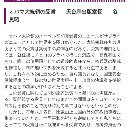
オバマ大統領の受賞 天台宗出版室長 谷
晃昭
オバマ大統領のノーベル平和賞受賞のニュースがサプライ
ズニュースとして世界中を駆けめぐった。大統領就任九カ月
あまりでの受賞は異例中の異例なのだろう。受賞の理由とし
ては、就任後にチェコのプラハで行った演説で、核保有国で
あり、唯一の使用国としての道義的責任から、核兵器の削減
を推進し、核の無い世界を実現すると述べた点である。ま
た、これを具体的に進めるため、自ら議長となり、国連安全
保障理事会で、核の無い世界実現へ十一項目の決議案を採択
するなどの功績が評価されたことによる。
この受賞に関して世間の論評は賛同と疑問視の両様があ
る。疑問視する意見としてはまだこの問題は入り口で、その
成果は今後のことであり時期尚早ではないかというものだ。
しかし、毎年八月四日、比叡山上に国内外の宗教指導者に
集まっていただき、世界平和の祈りを継続してきた私たちに
とってこの受賞は正に歓迎すべき受賞であり、選考委員会の