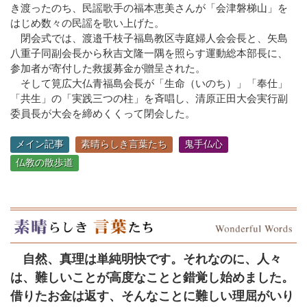
き渡ったのち、民謡歌手の福本恵美さんが「会津磐梯山」を
はじめ数々の民謡を歌い上げた。
閉会式では、渡邉千枝子福島教区寺庭婦人会会長と、矢島
八重子同副会長から秋吉文隆一隅を照らす運動総本部長に、
参加者が寄付した救援募金が贈呈された。
そして筧広大仏青福島会長が「生命（いのち）」「奉仕」
「共生」の「実践三つの柱」を斉唱し、清原正田大会実行副
委員長が大会を締めくくって閉会した。
メイン記事
素晴らしき言葉たち
鬼手仏心
仏教の散歩道
自然、真理は単純明快です。それなのに、人々
は、難しいことが高度なことと錯覚し始めました。
借りたお金は返す、そんなことに難しい理屈がいり