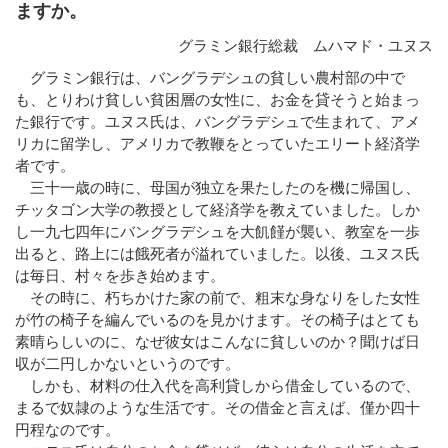
ますか。
グラミン銀行総裁 ムハマド・ユヌス
グラミン銀行は、バングラデシュの貧しい農村部の中で
も、とりわけ貧しい貧困層の女性に、お金を貸そうと始まっ
た銀行です。ユヌス氏は、バングラデシュで生まれて、アメ
リカに留学し、アメリカで教鞭をとっていたエリート経済学
者です。
三十一歳の時に、母国が独立を果たしたのを機に帰国し、
チッタゴン大学の教授として経済学を教えていました。しか
し一九七四年にバングラデシュを大飢饉が襲い、教室を一歩
出ると、路上には餓死者が溢れていました。以後、ユヌス氏
は毎日、村々を歩き始めます。
その時に、朽ちかけた家の前で、粗末な身なりをした女性
が竹の椅子を編んでいるのを見かけます。その椅子はとても
素晴らしいのに、なぜ彼女はこんなに貧しいのか？聞けば日
収が二円しかないというのです。
しかも、材料の仕入代を高利貸しから借金しているので、
まるで奴隷のような生活です。その借金と言えば、僅か四十
円程なのです。