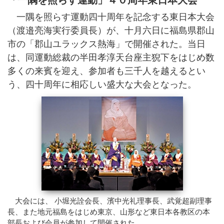
「一隅を照らす運動」４０周年東日本大会
寺院紹介
一隅を照らす運動四十周年を記念する東日本大会
天台宗リンク集
（渡邉亮海実行委員長）が、十月六日に福島県郡山
全国の行事
市の「郡山ユラックス熱海」で開催された。当日
行事報告
は、同運動総裁の半田孝淳天台座主猊下をはじめ数
出版刊行物
多くの来賓を迎え、参加者も三千人を越えるとい
天台ブックレット
う、四十周年に相応しい盛大な大会となった。
天台ジャーナル
年中行事リーフレット(しおり)
天台宗開運招福カレンダー
ほとけさまのサイン
ともしび(バックナンバー)
僧侶になるには
天台の主張
比叡山宗教サミット
災害時における天台宗の取り組み
檀信徒のお勤めの作法と心得
大会には、 小堀光詮会長、濱中光礼理事長、武覚超副理事
年中行事・歳時記
長、また地元福島をはじめ東京、山形など東日本各教区の本
部長および会員が参加して開催された。
葬儀と供養について