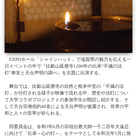
Q&A
法話集
天台青少年比叡山の集いのご案内
天台宗務庁
一隅を照らす運動総本部
天台宗典編纂所
各地の宗務所
EXPOホール「シャインハット」で滋賀県の魅力を伝える一
関連機関
日イベントの中で『比叡山延暦寺1200年の伝承“不滅の法
サイトマップ
灯”奉安と天台声明の調べ』を主題に出演する。
舞台では、比叡山延暦寺の自然と根本中堂の「不滅の法
English
灯」が分灯される様子が映像で流れる中、歴史や法灯につい
中文
て大学コラボプロジェクトの参加学生が朗読し紹介する。そ
한국어
して天台宗僧侶約40名による天台声明が披露され、世界の平
和と人々の安寧が祈られる。
同委員会は、令和3年6月の宗祖伝教大師一千二百年大遠忌
に向けて「伝承～心の灯～」をテーマとして令和元年5月に発