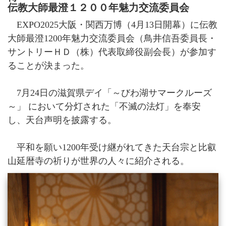
伝教大師最澄１２００年魅力交流委員会
寺院紹介
EXPO2025大阪・関西万博（4月13日開幕）に伝教
天台宗リンク集
全国の行事
大師最澄1200年魅力交流委員会（鳥井信吾委員長・
行事報告
サントリーＨＤ（株）代表取締役副会長）が参加す
出版刊行物
ることが決まった。
天台ブックレット
天台ジャーナル
7月24日の滋賀県デイ「～びわ湖サマークルーズ
年中行事リーフレット(しおり)
～」 において分灯された「不滅の法灯」を奉安
天台宗開運招福カレンダー
し、天台声明を披露する。
ほとけさまのサイン
ともしび(バックナンバー)
平和を願い1200年受け継がれてきた天台宗と比叡
僧侶になるには
山延暦寺の祈りが世界の人々に紹介される。
天台の主張
比叡山宗教サミット
災害時における天台宗の取り組み
檀信徒のお勤めの作法と心得
年中行事・歳時記
葬儀と供養について