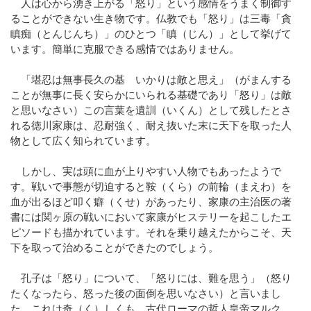
人は心から湧き上がる「怒り」という感情をうまく制御す
ることができない生き物です。仏教でも「怒り」は三毒「貪
瞋痴（とんじんち）」のひとつ「瞋（じん）」として挙げて
います。簡単に克服できる感情ではありません。
「堪忍は無事長久の基 いかりは敵と思え」（がまんする
ことが無事に長く安らかにいられる基礎であり「怒り」は敵
と思いなさい）この言葉を遺訓（いくん）として残したとさ
れる徳川家康は、忍耐強く、耐え抜いた末に天下を取った人
物として広く知られています。
しかし、実は頭に血が上りやすい人物でもあったようで
す。戦いで事態が切迫すると鞍（くら）の前輪（まえわ）を
血が出るほど叩く癖（くせ）があったり、家康の主治医の著
書には関ヶ原の戦いにおいて家康がヒステリーを起こしたエ
ピソードも描かれています。それを乗り越えたからこそ、天
下を取って治めることができたのでしょう。
孔子は「怒り」について、「怒りには、難を思う」（怒り
たくなったら、怒った後の面倒を思いなさい）と言いまし
た。これは奇（く）しくも、古代ローマの哲人皇帝マルク