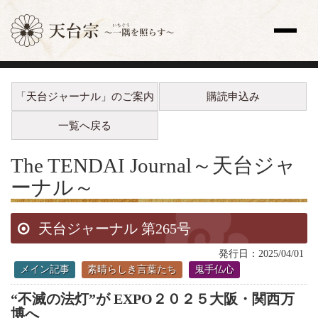
サイト内検索
「天台ジャーナル」のご案内
購読申込み
トップページ
更新情報一覧
一覧へ戻る
教え
歴史と人物
The TENDAI Journal
～天台ジャ
宗祖・高祖・祖師・開祖
ーナル～
天台座主
修行
天台ジャーナル 第265号
法要
天台声明（てんだいしょうみょう）
発行日：2025/04/01
全国の寺院
メイン記事
素晴らしき言葉たち
鬼手仏心
主な寺院
“不滅の法灯”が EXPO２０２５大阪・関西万
海外の寺院
博へ
寺院検索