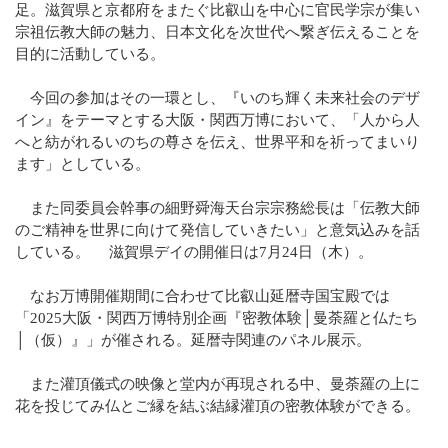
足。滋賀県と京都府をまたぐ比叡山を中心に官民学宗が集い
宗祖伝教大師の魅力、日本文化を次世代へ繋ぎ伝えることを
目的に活動している。
今回の参加はその一環とし、『いのち輝く未来社会のデザ
イン』をテーマとする大阪・関西万博において、「人から人
へと紡がれるいのちの尊さを伝え、世界平和を祈ってまいり
ます」としている。
また同委員会幹事の細野舜海天台宗宗務総長は「伝教大師
のご精神を世界に向けて発信していきたい」と意気込みを話
している。 滋賀県デイの開催日は7月24日（木）。
なお万博開催期間に合わせて比叡山延暦寺国宝殿では
「2025大阪・関西万博特別企画『密教体験│曼荼羅と仏たち
│（仮）』」が催される。延暦寺関連のパネル展示。
また灌頂儀式の映像と堂内が再現される中、曼荼羅の上に
花を投じてみ仏とご縁を結ぶ結縁灌頂の密教体験ができる。