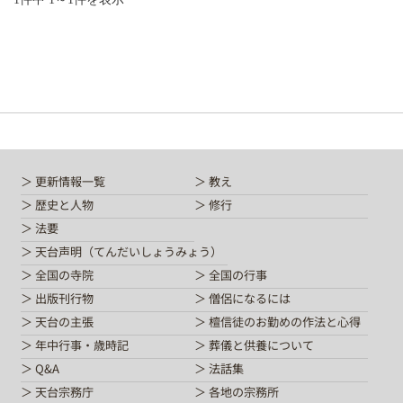
Q&A
法話集
天台青少年比叡山の集いのご案内
天台宗務庁
一隅を照らす運動総本部
天台宗典編纂所
各地の宗務所
関連機関
更新情報一覧
教え
サイトマップ
歴史と人物
修行
法要
天台声明（てんだいしょうみょう）
English
全国の寺院
全国の行事
中文
出版刊行物
僧侶になるには
한국어
天台の主張
檀信徒のお勤めの作法と心得
年中行事・歳時記
葬儀と供養について
Q&A
法話集
天台宗務庁
各地の宗務所