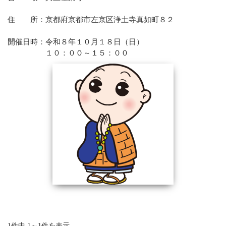
寺院紹介
住 所：京都府京都市左京区浄土寺真如町８２
天台宗リンク集
全国の行事
開催日時：令和８年１０月１８日（日）
行事報告
１０：００～１５：００
出版刊行物
天台ブックレット
天台ジャーナル
年中行事リーフレット(しおり)
天台宗開運招福カレンダー
ほとけさまのサイン
ともしび(バックナンバー)
僧侶になるには
天台の主張
比叡山宗教サミット
災害時における天台宗の取り組み
檀信徒のお勤めの作法と心得
年中行事・歳時記
葬儀と供養について
1件中 1～1件を表示