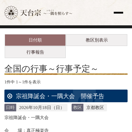
サイト内検索
日付順
教区別表示
トップページ
更新情報一覧
行事報告
教え
歴史と人物
全国の行事
～行事予定～
宗祖・高祖・祖師・開祖
天台座主
1件中 1～1件を表示
修行
法要
宗祖降誕会・一隅大会 開催予告
天台声明（てんだいしょうみょう）
日時
2026年10月18日（日）
教区
京都教区
全国の寺院
主な寺院
宗祖降誕会・一隅大会
海外の寺院
会 場：真正極楽寺
寺院検索