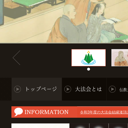
トップページ
大法会とは
伝教
ギャラリーを更新いたしま
令和3年度の大法会結縁潅頂
スケジュールを更新いたし
ウェブサイトを更新いたしまし