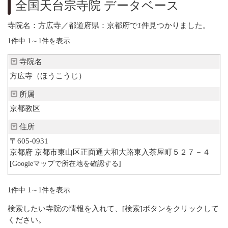
全国天台宗寺院 データベース
寺院紹介
天台宗リンク集
寺院名：方広寺／都道府県：京都府で
1
件見つかりました。
全国の行事
1件中 1～1件を表示
行事報告
寺院名
出版刊行物
天台ブックレット
方広寺（ほうこうじ）
天台ジャーナル
所属
年中行事リーフレット(しおり)
京都教区
天台宗開運招福カレンダー
ほとけさまのサイン
住所
ともしび(バックナンバー)
〒605-0931
僧侶になるには
京都府 京都市東山区正面通大和大路東入茶屋町５２７－４
[Googleマップで所在地を確認する]
天台の主張
比叡山宗教サミット
災害時における天台宗の取り組み
1件中 1～1件を表示
檀信徒のお勤めの作法と心得
検索したい寺院の情報を入れて、[検索]ボタンをクリックして
年中行事・歳時記
ください。
葬儀と供養について