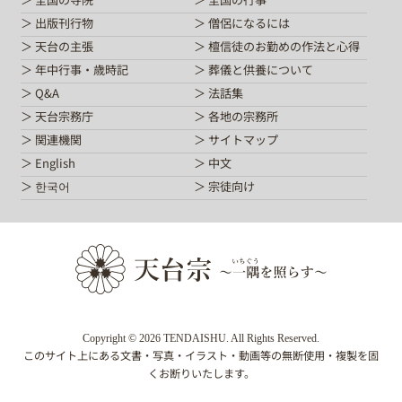
出版刊行物
僧侶になるには
天台の主張
檀信徒のお勤めの作法と心得
年中行事・歳時記
葬儀と供養について
Q&A
法話集
天台宗務庁
各地の宗務所
関連機関
サイトマップ
English
中文
한국어
宗徒向け
Copyright © 2026 TENDAISHU. All Rights Reserved.
このサイト上にある文書・写真・イラスト・動画等の無断使用・複製を固
くお断りいたします。