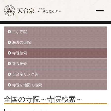
サイト内検索
主な寺院
トップページ
更新情報一覧
海外の寺院
教え
寺院検索
歴史と人物
宗祖・高祖・祖師・開祖
寺院紹介
天台座主
修行
天台宗リンク集
法要
寺院を地図で検索
天台声明（てんだいしょうみょう）
全国の寺院
全国の寺院
～寺院検索～
主な寺院
海外の寺院
寺院検索