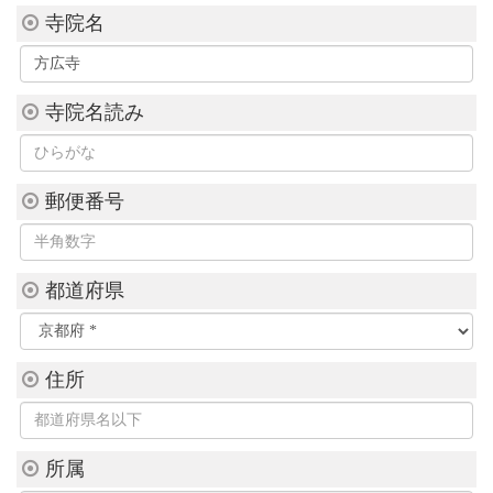
寺院名
Q&A
法話集
天台青少年比叡山の集いのご案内
天台宗務庁
寺院名読み
一隅を照らす運動総本部
天台宗典編纂所
各地の宗務所
郵便番号
関連機関
サイトマップ
都道府県
English
中文
한국어
住所
所属